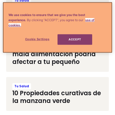
Tu Salud
Todo sobre la dieta
mediterránea
We use cookies to ensure that we give you the best
experience.
By clicking “ACCEPT”, you agree to our
use of
cookies.
Crianza y Embarazo
Cookie Settings
ACCEPT
8 Maneras en las que una
mala alimentación podría
afectar a tu pequeño
Tu Salud
10 Propiedades curativas de
la manzana verde