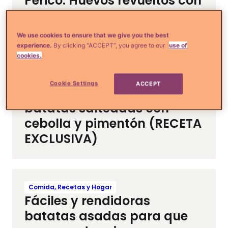
Perico: Huevos revueltos con
sofrito al estilo venezolano
¡Deliciosos! (RECETA)
We use cookies to ensure that we give you the best
experience.
By clicking “ACCEPT”, you agree to our
use of
cookies.
Comida, Recetas y Hogar
Cookie Settings
ACCEPT
Dietéticas y nutritivas
batatas salteadas con
cebolla y pimentón (RECETA
EXCLUSIVA)
Comida, Recetas y Hogar
Fáciles y rendidoras
batatas asadas para que