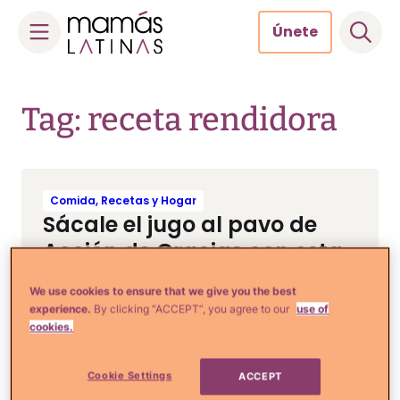
Únete
Skip
to
Tag: receta rendidora
content
Comida, Recetas y Hogar
Sácale el jugo al pavo de
Acción de Gracias con esta
receta FÁCIL de chili con
We use cookies to ensure that we give you the best
poblanos
experience.
By clicking “ACCEPT”, you agree to our
use of
cookies.
Cookie Settings
ACCEPT
Comida, Recetas y Hogar