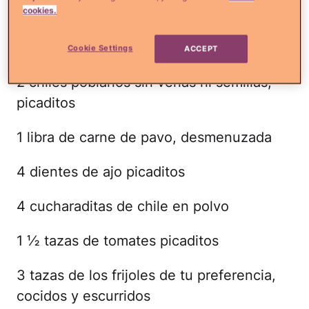
Ingredientes
cookies.
2 cucharadas de aceite de oliva
Cookie Settings
ACCEPT
2 chiles poblanos sin venas ni semillas,
picaditos
1 libra de carne de pavo, desmenuzada
4 dientes de ajo picaditos
4 cucharaditas de chile en polvo
1 ½ tazas de tomates picaditos
3 tazas de los frijoles de tu preferencia,
cocidos y escurridos