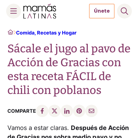
Únete
Skip
Home
Comida, Recetas y Hogar
to
content
Sácale el jugo al pavo de
Acción de Gracias con
esta receta FÁCIL de
chili con poblanos
COMPARTE
Vamos a estar claras.
Después de Acción
de Gracias nos sobra medio pavo y no