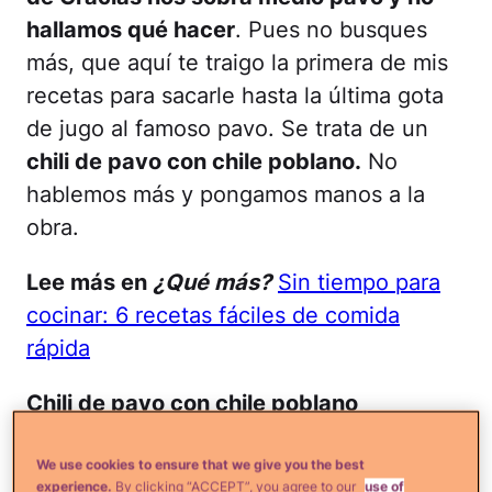
hallamos qué hacer
. Pues no busques
más, que aquí te traigo la primera de mis
recetas para sacarle hasta la última gota
de jugo al famoso pavo. Se trata de un
chili de pavo con chile poblano.
No
hablemos más y pongamos manos a la
obra.
Lee más en
¿Qué más?
Sin tiempo para
cocinar: 6 recetas fáciles de comida
rápida
Chili de pavo con chile poblano
Rinde para 4-6 porciones
We use cookies to ensure that we give you the best
experience.
By clicking “ACCEPT”, you agree to our
use of