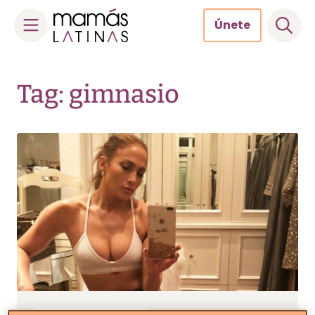
Únete
Skip
to
Tag: gimnasio
content