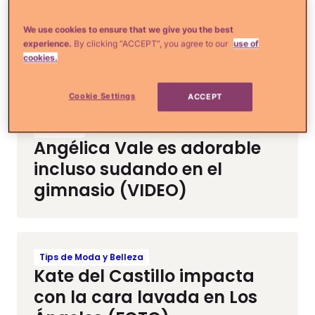
Tips de Moda y Belleza
Jennifer López muestra su
We use cookies to ensure that we give you the best
impactante rutina en el
experience.
By clicking “ACCEPT”, you agree to our
use of
gimnasio (VIDEOS)
cookies.
Cookie Settings
ACCEPT
Tu Salud
Angélica Vale es adorable
incluso sudando en el
gimnasio (VIDEO)
Tips de Moda y Belleza
Kate del Castillo impacta
con la cara lavada en Los