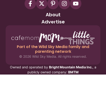
About
Advertise
Part of the Wild Sky Media family and
parenting network
© 2026 Wild Sky Media. All rights reserved.
Owned and operated by
Bright Mountain Media Inc.
, a
publicly owned company:
BMTM
Terms
Privacy Policy
Privacy Settings
Contact