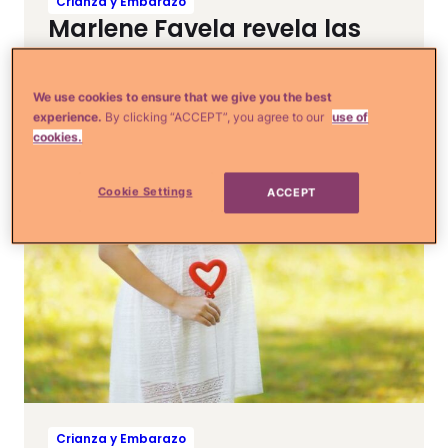
Crianza y Embarazo
Marlene Favela revela las
dos premoniciones que tuvo
en su embarazo que se
We use cookies to ensure that we give you the best
hicieron realidad
experience.
By clicking “ACCEPT”, you agree to our
use of
cookies.
Cookie Settings
ACCEPT
Crianza y Embarazo