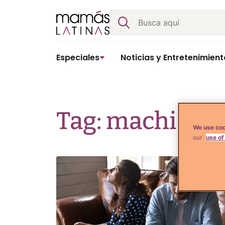
Skip
Buscar
to
content
Especiales
Noticias y Entretenimient
Tag: machism
We use coo
our
use of