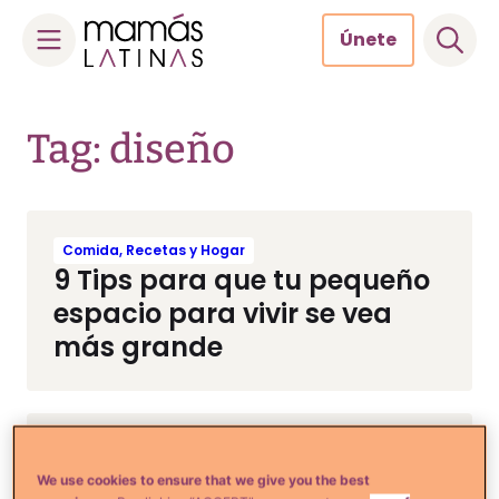
Únete
Skip
to
Tag: diseño
content
Comida, Recetas y Hogar
9 Tips para que tu pequeño
espacio para vivir se vea
más grande
Tips de Moda y Belleza
12 Cosas que puedes hacer
We use cookies to ensure that we give you the best