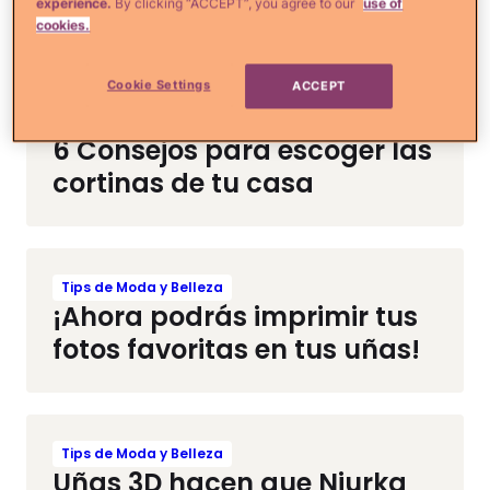
experience.
By clicking “ACCEPT”, you agree to our
use of
con la ropa que ya no usas
cookies.
Cookie Settings
ACCEPT
Comida, Recetas y Hogar
6 Consejos para escoger las
cortinas de tu casa
Tips de Moda y Belleza
¡Ahora podrás imprimir tus
fotos favoritas en tus uñas!
Tips de Moda y Belleza
Uñas 3D hacen que Niurka