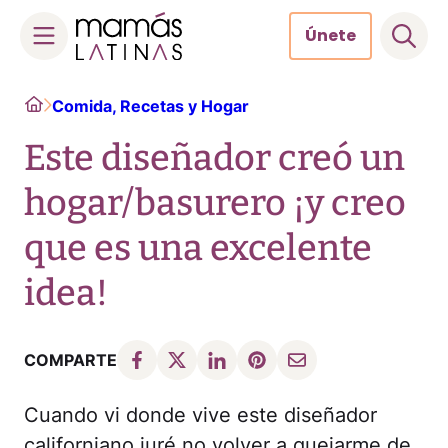
Únete
Skip
Home
Comida, Recetas y Hogar
to
content
Este diseñador creó un
hogar/basurero ¡y creo
que es una excelente
idea!
COMPARTE
Cuando vi donde vive este diseñador
californiano juré no volver a quejarme de