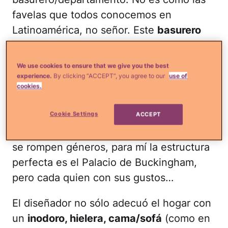
favelas que todos conocemos en
Latinoamérica, no señor. Este
basurero
fue estratégicamente diseñado para ser
una pequeña casita. De esas que en
We use cookies to ensure that we give you the best
nuestros países de origen abundan.
experience.
By clicking “ACCEPT”, you agree to our
use of
cookies.
"Se me prendió el foco", dijo
Kloehn
.
Cookie Settings
"Éste es la estructura perfecta para una
ACCEPT
casa". Bueno, definitivamente en gustos
se rompen géneros, para mí la estructura
perfecta es el Palacio de Buckingham,
pero cada quien con sus gustos…
El diseñador no sólo adecuó el hogar con
un
inodoro, hielera, cama/sofá
(como en