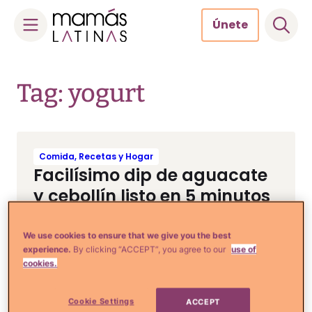
Únete
Skip
to
Tag: yogurt
content
Comida, Recetas y Hogar
Facilísimo dip de aguacate
y cebollín listo en 5 minutos
We use cookies to ensure that we give you the best
experience.
By clicking “ACCEPT”, you agree to our
use of
Comida, Recetas y Hogar
cookies.
Delicioso y fácil batido de
yogurt y maracuyá
Cookie Settings
ACCEPT