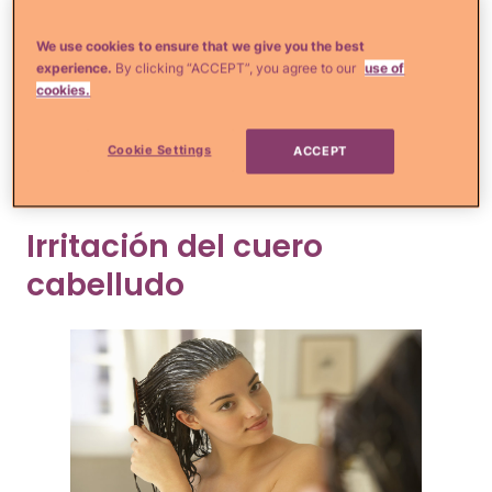
contenido de ácido láctico actuará como
We use cookies to ensure that we give you the best
exfoliante natural y te ayudará a limpiar
experience.
By clicking “ACCEPT”, you agree to our
use of
tus poros. Atrévete a hacer esta
cookies.
mascarilla natural en casa y déjala en tu
cara por 15 minutos. Te encantarán los
Cookie Settings
ACCEPT
resultados.
Irritación del cuero
cabelludo