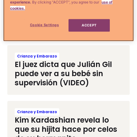
Crianza y Embarazo
experience.
By clicking “ACCEPT”, you agree to our
use of
12 Productos para ayudarle
cookies.
a los niños a aprender a ir al
baño solitos
Cookie Settings
ACCEPT
Crianza y Embarazo
El juez dicta que Julián Gil
puede ver a su bebé sin
supervisión (VIDEO)
Crianza y Embarazo
Kim Kardashian revela lo
que su hijita hace por celos