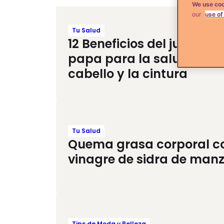
We use coo
our
use of
Tu Salud
12 Beneficios del jugo de
papa para la salud, el
cabello y la cintura
Tu Salud
Quema grasa corporal c
vinagre de sidra de man
Tips de Moda y Belleza