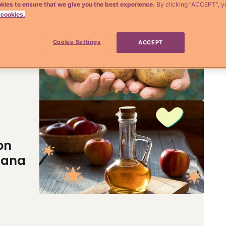
kies to ensure that we give you the best experience.
By clicking “ACCEPT”, y
 cookies.
Cookie Settings
ACCEPT
on
zana