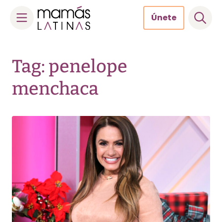
Únete
Skip
to
Tag: penelope
content
menchaca