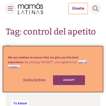
Únete
Skip
to
Tag: control del apetito
content
We use cookies to ensure that we give you the best
Tu Salud
experience.
By clicking “ACCEPT”, you agree to our
use of
10 Razones por las que a las
cookies.
mujeres nos cuesta más
bajar de peso
Cookie Settings
ACCEPT
Tu Salud