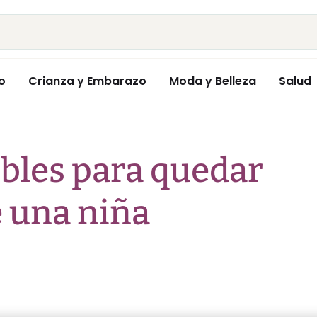
o
Crianza y Embarazo
Moda y Belleza
Salud
ibles para quedar
 una niña