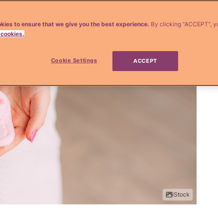
kies to ensure that we give you the best experience.
By clicking “ACCEPT”, y
 cookies.
Cookie Settings
ACCEPT
iStock