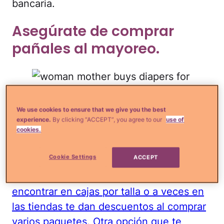
bancaria.
Asegúrate de comprar
pañales al mayoreo.
Elena Perova/iStock
We use cookies to ensure that we give you the best
experience.
By clicking “ACCEPT”, you agree to our
use of
cookies.
Si hay algo que vas a necesitar cuando
nazca tu bebé serán pañales. Así que te
Cookie Settings
ACCEPT
recomiendo que
compres este producto
en grandes cantidades</a>; los puedes
encontrar en cajas por talla o a veces en
las tiendas te dan descuentos al comprar
varios paquetes. Otra opción que te