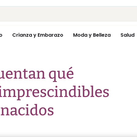
o
Crianza y Embarazo
Moda y Belleza
Salud
uentan qué
imprescindibles
 nacidos