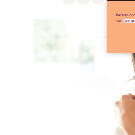
We use coo
our
use of