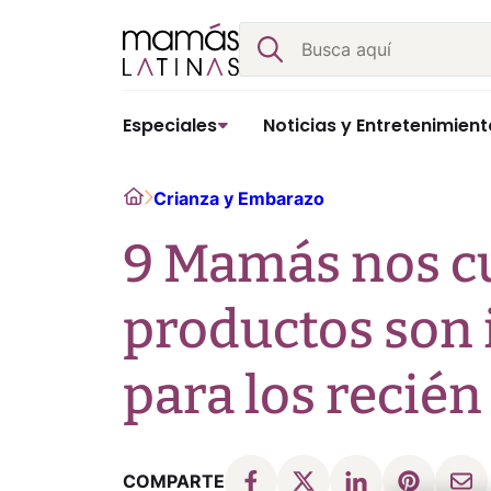
Skip
Buscar
to
content
Especiales
Noticias y Entretenimient
Home
Crianza y Embarazo
9 Mamás nos c
productos son 
para los recién
COMPARTE