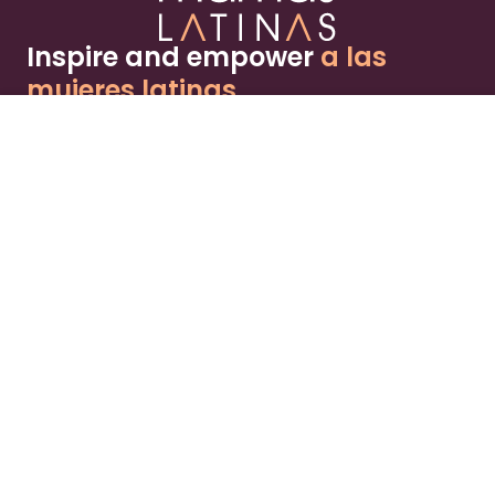
Inspire and empower
a las
mujeres latinas
About
Advertise
Part of the Wild Sky Media family and
parenting network
© 2026 Wild Sky Media. All rights reserved.
Owned and operated by
Bright Mountain Media Inc.
, a
publicly owned company:
BMTM
Terms
Privacy Policy
Privacy Settings
Contact