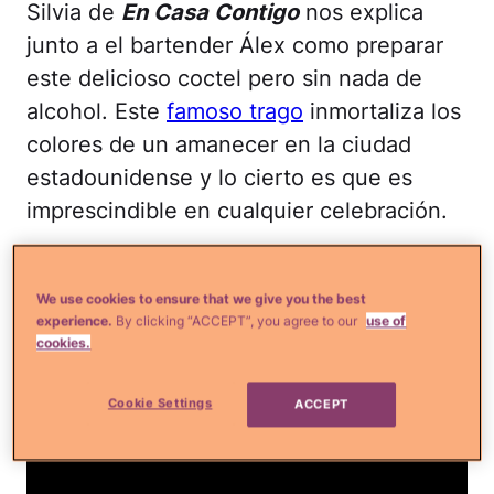
Silvia de
En Casa Contigo
nos explica
junto a el bartender Álex como preparar
este delicioso coctel pero sin nada de
alcohol. Este
famoso trago
inmortaliza los
colores de un amanecer en la ciudad
estadounidense y lo cierto es que es
imprescindible en cualquier celebración.
Esta versión 'moctel' del
Shirley Temple solo
We use cookies to ensure that we give you the best
experience.
By clicking “ACCEPT”, you agree to our
use of
necesita 2 ingredientes.
cookies.
Cookie Settings
ACCEPT