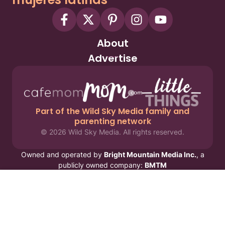
About
Advertise
Part of the Wild Sky Media family and
parenting network
© 2026 Wild Sky Media. All rights reserved.
Owned and operated by
Bright Mountain Media Inc.
, a
publicly owned company:
BMTM
Terms
Privacy Policy
Privacy Settings
Contact