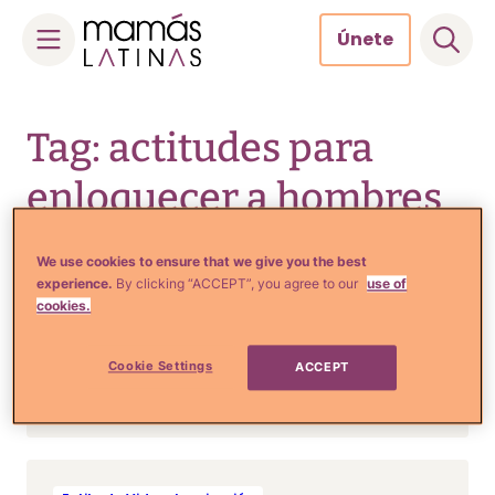
Únete
Skip
to
Tag: actitudes para
content
enloquecer a hombres
We use cookies to ensure that we give you the best
experience.
By clicking “ACCEPT”, you agree to our
use of
Estilo de Vida e Inspiración
cookies.
8 Maneras de caminar que
debes evitar si no quieres
Cookie Settings
ACCEPT
ser matapasiones