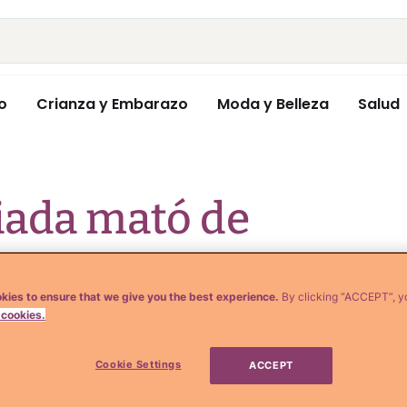
o
Crianza y Embarazo
Moda y Belleza
Salud
iada mató de
bé de 4 meses
kies to ensure that we give you the best experience.
By clicking “ACCEPT”, y
 cookies.
Cookie Settings
ACCEPT
ensa. No puedo creer que una madre sean