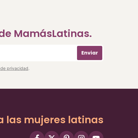
a de MamásLatinas.
Enviar
a de privacidad
.
a las mujeres latinas