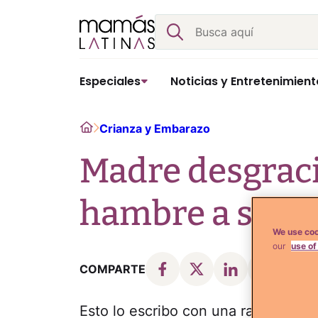
Skip
Buscar
to
content
Especiales
Noticias y Entretenimient
Home
Crianza y Embarazo
Madre desgrac
hambre a su be
We use coo
our
use of
COMPARTE
Esto lo escribo con una rabia inm