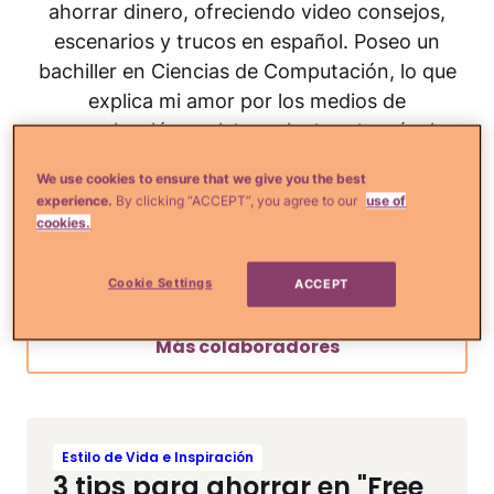
ahorrar dinero, ofreciendo video consejos,
escenarios y trucos en español. Poseo un
bachiller en Ciencias de Computación, lo que
explica mi amor por los medios de
comunicación sociales, e incluso lancé mis
propias aplicaciones móbiles de
We use cookies to ensure that we give you the best
Android/iPhone para mi blog Cuponeando.
experience.
By clicking “ACCEPT”, you agree to our
use of
Cuando no estoy cazando ofertas, me puedes
cookies.
encontrar en la cocina o divirtiéndome con mi
familia.
Cookie Settings
ACCEPT
Más colaboradores
Estilo de Vida e Inspiración
3 tips para ahorrar en "Free