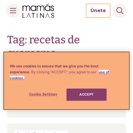
Únete
Skip
to
Tag: recetas de
content
cuaresma
We use cookies to ensure that we give you the best
experience.
By clicking “ACCEPT”, you agree to our
use of
cookies.
Comida, Recetas y Hogar
8 deliciosas recetas con
PESCADO para estos días de
Cookie Settings
ACCEPT
no comer carne