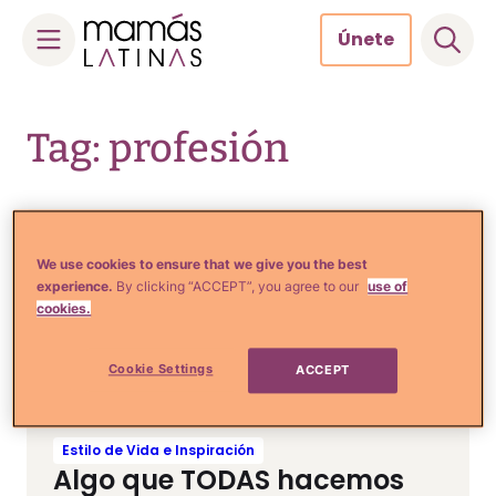
Únete
Skip
to
Tag: profesión
content
Estilo de Vida e Inspiración
We use cookies to ensure that we give you the best
MIRA: Los hombres le pagan
experience.
By clicking “ACCEPT”, you agree to our
use of
a Amanda Amazona por
cookies.
algo que no comprendo
Cookie Settings
ACCEPT
Estilo de Vida e Inspiración
Algo que TODAS hacemos