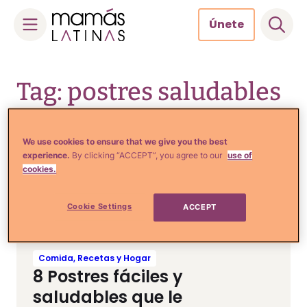
Únete
Skip
to
Tag: postres saludables
content
We use cookies to ensure that we give you the best
Comida, Recetas y Hogar
experience.
By clicking “ACCEPT”, you agree to our
use of
Receta de chocolate con
cookies.
frutos secos para tus hijitos
Cookie Settings
ACCEPT
Comida, Recetas y Hogar
8 Postres fáciles y
saludables que le