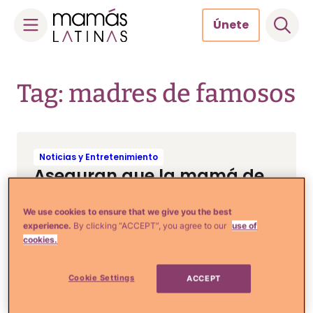
Únete
Skip
to
Tag: madres de famosos
content
Noticias y Entretenimiento
Aseguran que la mamá de
Christian Nodal se
encuentra delicada de
We use cookies to ensure that we give you the best
experience.
By clicking “ACCEPT”, you agree to our
use of
salud
cookies.
Cookie Settings
ACCEPT
Estilo de Vida e Inspiración