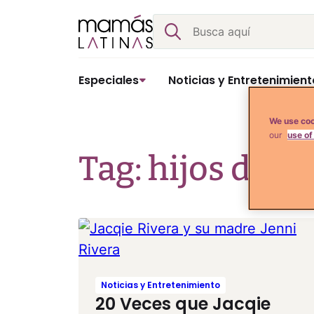
Skip
Buscar
to
content
Especiales
Noticias y Entretenimient
We use coo
our
use of
Tag: hijos de je
Noticias y Entretenimiento
20 Veces que Jacqie