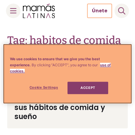
Únete
Skip
to
Tag: habitos de comida
content
y sueno en el bebe
We use cookies to ensure that we give you the best
experience.
By clicking “ACCEPT”, you agree to our
use of
cookies.
Crianza y Embarazo
5 Reglas de oro para
Cookie Settings
ACCEPT
ayudar a tu bebé a formar
sus hábitos de comida y
sueño