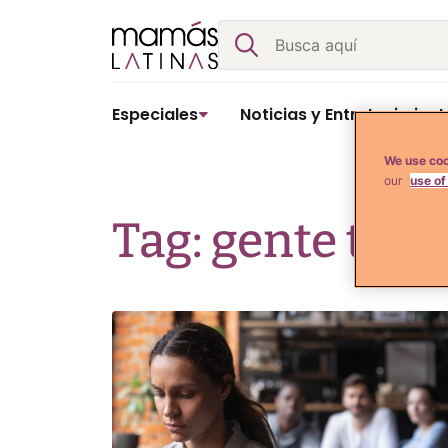
Skip
Buscar
to
content
Especiales
Noticias y Entretenimient
We use coo
our
use of
Tag: gente tóxi