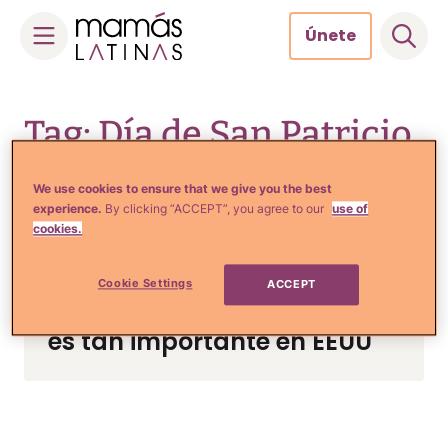
Únete
Skip
to
Tag: Día de San Patricio
content
We use cookies to ensure that we give you the best
experience.
By clicking “ACCEPT”, you agree to our
use of
cookies.
Estilo de Vida e Inspiración
Día de San Patricio: Qué es,
Cookie Settings
ACCEPT
cuál es su origen y por qué
es tan importante en EEUU