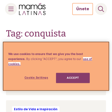
Únete
Skip
to
Tag: conquista
content
We use cookies to ensure that we give you the best
experience.
By clicking “ACCEPT”, you agree to our
use of
Estilo de Vida e Inspiración
cookies.
10 Señales de que ese
hombre está obsesionado y
Cookie Settings
ACCEPT
cómo cuidarnos
Estilo de Vida e Inspiración