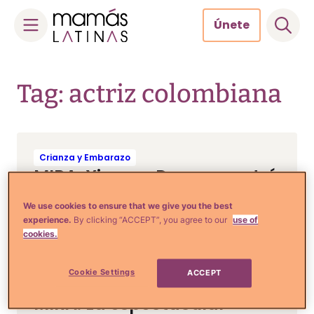
Únete
Skip
to
Tag: actriz colombiana
content
Crianza y Embarazo
MIRA: Ximena Duque mostró
toda la ropita que ya tiene
We use cookies to ensure that we give you the best
preparada para su bebita
experience.
By clicking “ACCEPT”, you agree to our
use of
cookies.
Cookie Settings
ACCEPT
Comida, Recetas y Hogar
MIRA: La espectacular