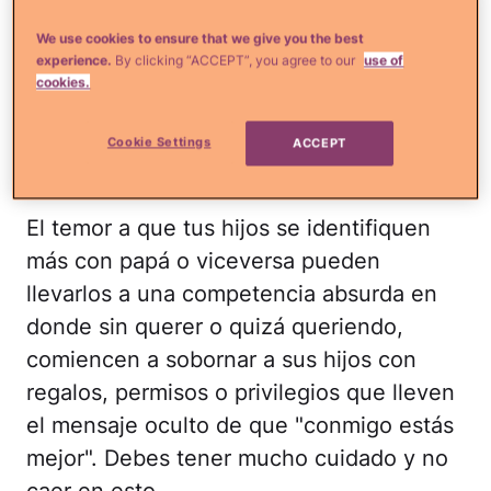
no caigan en el error de
competir por el amor de
We use cookies to ensure that we give you the best
experience.
By clicking “ACCEPT”, you agree to our
use of
sus hijos.
cookies.
Cookie Settings
ACCEPT
iStock
El temor a que tus hijos se identifiquen
más con papá o viceversa pueden
llevarlos a una competencia absurda en
donde sin querer o quizá queriendo,
comiencen a sobornar a sus hijos con
regalos, permisos o privilegios que lleven
el mensaje oculto de que "conmigo estás
mejor". Debes tener mucho cuidado y no