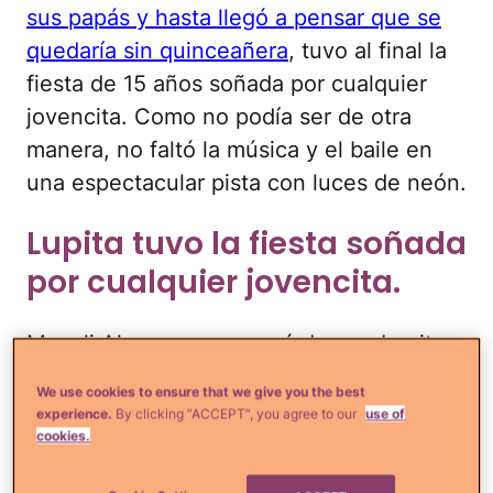
sus papás y hasta llegó a pensar que se
quedaría sin quinceañera
, tuvo al final la
fiesta de 15 años soñada por cualquier
jovencita. Como no podía ser de otra
manera, no faltó la música y el baile en
una espectacular pista con luces de neón.
Lupita tuvo la fiesta soñada
por cualquier jovencita.
Mayeli Alonso se encargó de que Lupita
Karizma disfrutara como nunca de un día
We use cookies to ensure that we give you the best
tan especial.
experience.
By clicking “ACCEPT”, you agree to our
use of
cookies.
La orgullosa mamá posó