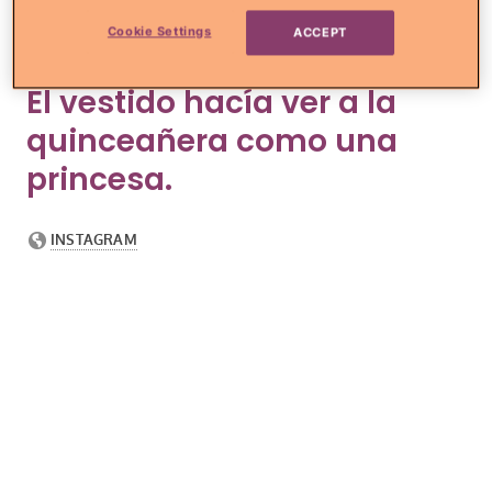
vestidos de gala al inicio de la fiesta. ¡Qué
Cookie Settings
ACCEPT
bello ese traje fuscia de nuestra diva!
El vestido hacía ver a la
quinceañera como una
princesa.