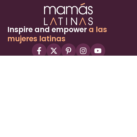
Inspire and empower
a las
mujeres latinas
About
Advertise
Part of the Wild Sky Media family and
parenting network
© 2026 Wild Sky Media. All rights reserved.
Owned and operated by
Bright Mountain Media Inc.
, a