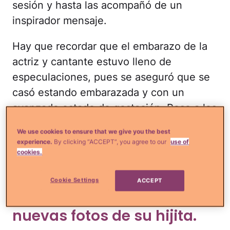
sesión y hasta las acompañó de un
inspirador mensaje.
Hay que recordar que el embarazo de la
actriz y cantante estuvo lleno de
especulaciones, pues se aseguró que se
casó estando embarazada y con un
avanzado estado de gestación. Pese a los
rumores, no fue sino hasta enero que
We use cookies to ensure that we give you the best
dieron a conocer la feliz noticia en el
experience.
By clicking “ACCEPT”, you agree to our
use of
marco del Día de Reyes y el resto ya es
cookies.
historia.
Cookie Settings
ACCEPT
La ex RBD compartió
nuevas fotos de su hijita.