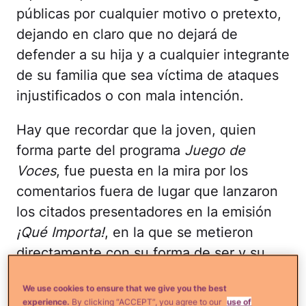
públicas por cualquier motivo o pretexto,
dejando en claro que no dejará de
defender a su hija y a cualquier integrante
de su familia que sea víctima de ataques
injustificados o con mala intención.
Hay que recordar que la joven, quien
forma parte del programa
Juego de
Voces
, fue puesta en la mira por los
comentarios fuera de lugar que lanzaron
los citados presentadores en la emisión
¡Qué Importa!
, en la que se metieron
directamente con su forma de ser y su
apariencia física, lo que causó tremendo
We use cookies to ensure that we give you the best
revuelo en las redes sociales y hasta se
experience.
By clicking “ACCEPT”, you agree to our
use of