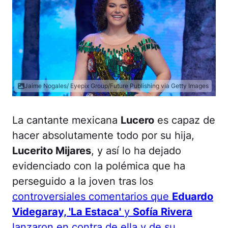
Jaime Nogales/ Eyepix Group/Future Publishing via Getty Images
La cantante mexicana
Lucero
es capaz de
hacer absolutamente todo por su hija,
Lucerito Mijares
, y así lo ha dejado
evidenciado con la polémica que ha
perseguido a la joven tras los
controversiales comentarios que
Eduardo
Videgaray, 'La Estaca'
y
Sofía Rivera
lanzaron en contra de ella y de su