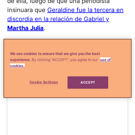
de ella, luego de que una periodista
insinuara que
Geraldine fue la tercera en
discordia en la relación de Gabriel y
Martha Julia
.
Celebraron juntos
importante logro de su hija
We use cookies to ensure that we give you the best
experience.
By clicking “ACCEPT”, you agree to our
use of
menor.
cookies.
Cookie Settings
ACCEPT