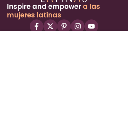
Inspire and empower
a las
mujeres latinas
About
Advertise
Part of the Wild Sky Media family and
parenting network
© 2026 Wild Sky Media. All rights reserved.
Owned and operated by
Bright Mountain Media Inc.
, a
publicly owned company:
BMTM
Terms
Privacy Policy
Privacy Settings
Contact