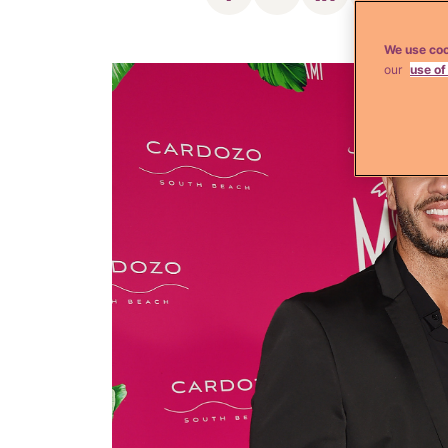
We use coo
our
use of