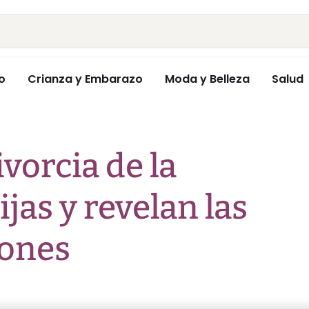
o
Crianza y Embarazo
Moda y Belleza
Salud
ivorcia de la
jas y revelan las
zones