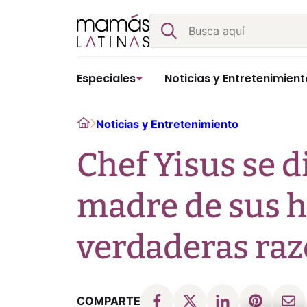
Skip
Buscar
to
content
Especiales
Noticias y Entretenimient
Home
Noticias y Entretenimiento
Chef Yisus se d
madre de sus hi
verdaderas ra
COMPARTE