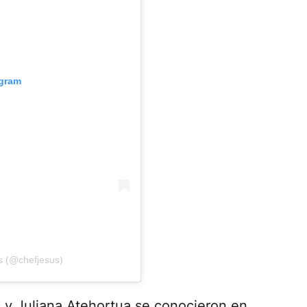
agram
us (@chefjesus)
 y Juliana Atehortua se conocieron en