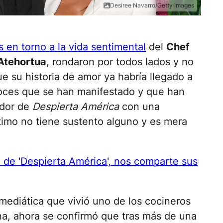
Desiree Navarro/Getty Images
 en torno a la vida sentimental
del
Chef
 Atehortua
, rondaron por todos lados y no
e su historia de amor ya habría llegado a
voces que se han manifestado y que han
ador de
Despierta América
con una
timo no tiene sustento alguno y es mera
 de 'Despierta América', nos comparte sus
mediática que vivió uno de los cocineros
na, ahora se confirmó que tras más de una