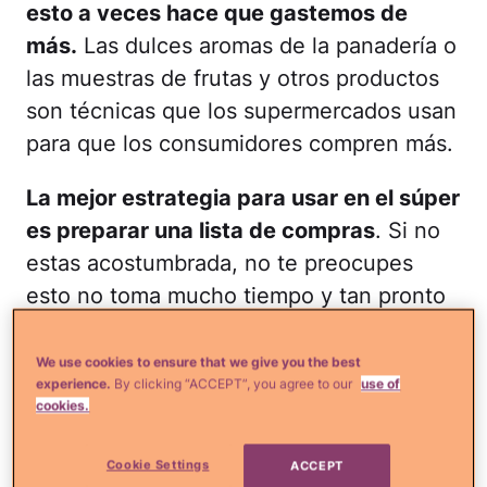
esto a veces hace que gastemos de
más.
Las dulces aromas de la panadería o
las muestras de frutas y otros productos
son técnicas que los supermercados usan
para que los consumidores compren más.
La mejor estrategia para usar en el súper
es preparar una lista de compras
. Si no
estas acostumbrada, no te preocupes
esto no toma mucho tiempo y tan pronto
empieces a ver resultados serás toda una
experta. Ya veras como hasta tu esposo
We use cookies to ensure that we give you the best
experience.
By clicking “ACCEPT”, you agree to our
use of
te ayudará con la lista cuando vea
cookies.
cuantos ahorros obtienes. Te lo digo
porque
mi esposo aprendió rapidito.
Cookie Settings
ACCEPT