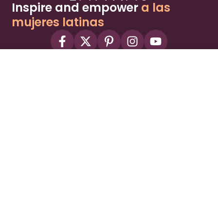
Inspire and empower
a las
mujeres latinas
About
Advertise
Part of the Wild Sky Media family and
parenting network
© 2026 Wild Sky Media. All rights reserved.
Owned and operated by
Bright Mountain Media Inc.
, a
publicly owned company:
BMTM
Terms
Privacy Policy
Privacy Settings
Contact