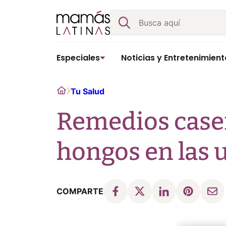
Skip
Buscar
to
content
Especiales
Noticias y Entretenimient
Home
Tu Salud
Remedios caser
hongos en las 
COMPARTE