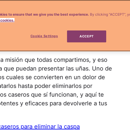
robertprzybysz/iStock
kies to ensure that we give you the best experience.
By clicking “ACCEPT”, y
 cookies.
tinas.com
no sustituyen la consulta con un profesional médico o el
Cookie Settings
ACCEPT
ta información para diagnosticar o tratar un problema de salud sin
tu médico si tienes preguntas o alguna preocupación.
a misión que todas compartimos, y eso
ma que puedan presentar las uñas. Uno de
s cuales se convierten en un dolor de
tarlos hasta poder eliminarlos por
s caseros que sí funcionan, y aquí te
entes y eficaces para devolverle a tus
aseros para eliminar la caspa