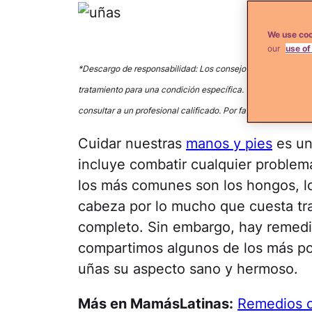
We use coo
our
use of
*Descargo de responsabilidad: Los consejos sobre
MamásLa
tratamiento para una condición específica. No debes usar es
consultar a un profesional calificado. Por favor contacta a 
Cuidar nuestras
manos y pies
es un
incluye combatir cualquier proble
los más comunes son los hongos, lo
cabeza por lo mucho que cuesta tra
completo. Sin embargo, hay remedio
compartimos algunos de los más pot
uñas su aspecto sano y hermoso.
Más en MamásLatinas:
Remedios c