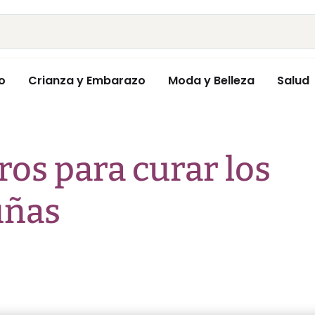
o
Crianza y Embarazo
Moda y Belleza
Salud
os para curar los
uñas