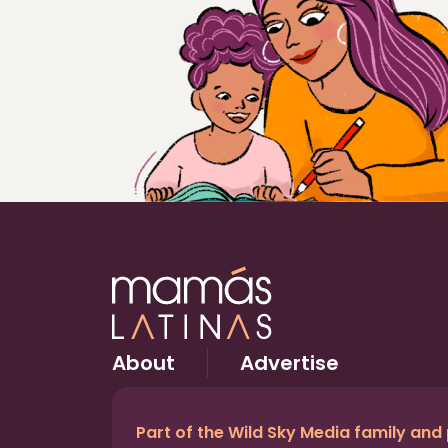
About
Advertise
Part of the Wild Sky Media family and