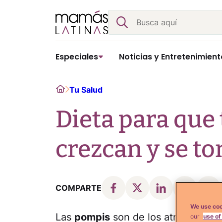
Skip
Buscar
to
content
Especiales
Noticias y Entretenimient
Home
Tu Salud
Dieta para que 
crezcan y se t
COMPARTE
We use coo
Las
pompis
son de los atributos má
our
use of