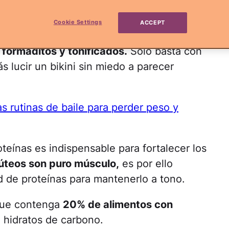
ama la atención.
Cookie Settings
ACCEPT
 buena alimentación y ejercicio puede
 formaditos y tonificados.
Sólo basta con
s lucir un bikini sin miedo a parecer
as rutinas de baile para perder peso y
teínas es indispensable para fortalecer los
úteos son puro músculo,
es por ello
d de proteínas para mantenerlo a tono.
 que contenga
20% de alimentos con
hidratos de carbono.