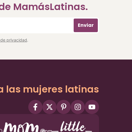
a de MamásLatinas.
Enviar
a de privacidad
.
a las mujeres latinas