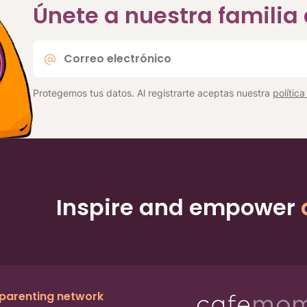
Únete a nuestra famili
Correo
electrónico
*
Protegemos tus datos. Al registrarte aceptas nuestra
polític
Inspire and empower
 parenting network