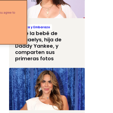
ou agree to
Crianza y Embarazo
Nace la bebé de
Jesaaelys, hija de
Daddy Yankee, y
comparten sus
primeras fotos