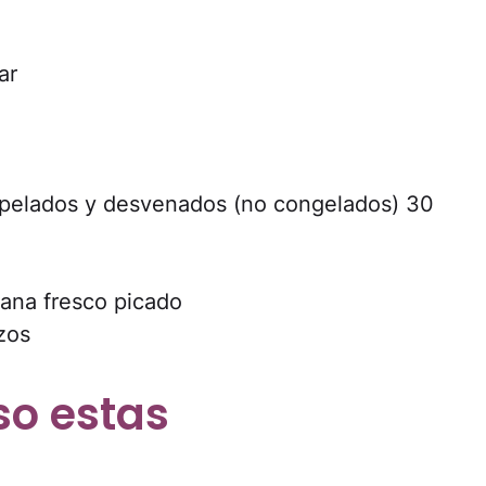
ar
)
, pelados y desvenados (no congelados) 30
lana fresco picado
zos
so estas