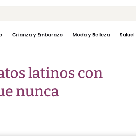
o
Crianza y Embarazo
Moda y Belleza
Salud
atos latinos con
que nunca