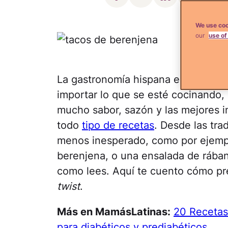
We use coo
our
use of
La gastronomía hispana es rica en 
importar lo que se esté cocinando,
mucho sabor, sazón y las mejores i
todo
tipo de recetas
. Desde las tra
menos inesperado, como por ejempl
berenjena, o una ensalada de rábano
como lees. Aquí te cuento cómo prep
twist
.
Más en MamásLatinas:
20 Recetas 
para diabéticos y prediabéticos