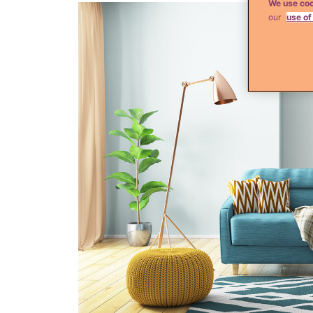
We use coo
our
use of