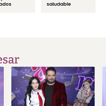
iados
saludable
esar