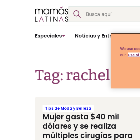
Skip
Buscar
to
content
Especiales
Noticias y Entretenimient
We use coo
our
use of
Tag: rachel eva
Tips de Moda y Belleza
Mujer gasta $40 mil
dólares y se realiza
múltiples cirugías para