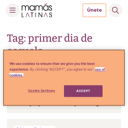
Únete
Skip
to
Tag: primer dia de
content
escuela
We use cookies to ensure that we give you the best
experience.
By clicking “ACCEPT”, you agree to our
use of
cookies.
Crianza y Embarazo
Alejandra Espinoza llora en
el primer día de escuela de
Cookie Settings
ACCEPT
su hijo y a mí me pasó igual