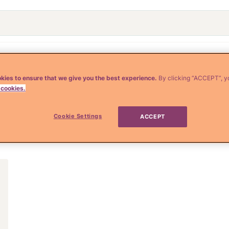
o
Crianza y Embarazo
Moda y Belleza
Salud
kies to ensure that we give you the best experience.
By clicking “ACCEPT”, y
 cookies.
esencias desagradab
Cookie Settings
ACCEPT