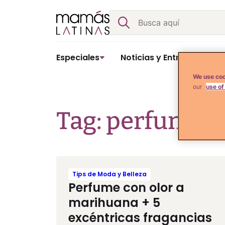
Skip
Buscar
to
content
Especiales
Noticias y Entretenimient
We use coo
our
use of
Tag: perfumes 
Tips de Moda y Belleza
Perfume con olor a
marihuana + 5
excéntricas fragancias