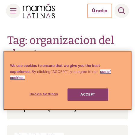
Únete
Skip
to
Tag: organizacion del
content
closet
We use cookies to ensure that we give you the best
experience.
By clicking “ACCEPT”, you agree to our
use of
cookies.
Tips de Moda y Belleza
6 Maneras creativas de
Cookie Settings
ACCEPT
guardar y organizar tus
zapatos (FOTOS)