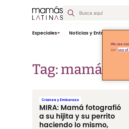
Skip
Buscar
to
content
Especiales
Noticias y Entretenimient
We use coo
our
use of
Tag: mamá fot
Crianza y Embarazo
MIRA: Mamá fotografió
a su hijita y su perrito
haciendo lo mismo,